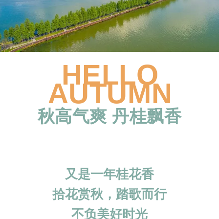
HELLO
AUTUMN
秋高气爽 丹桂飘香
又是一年桂花香
拾花赏秋，踏歌而行
不负美好时光